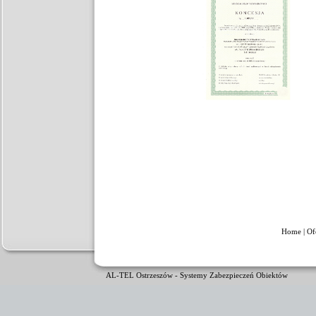
Home
|
Of
AL-TEL Ostrzeszów - Systemy Zabezpieczeń Obiektów