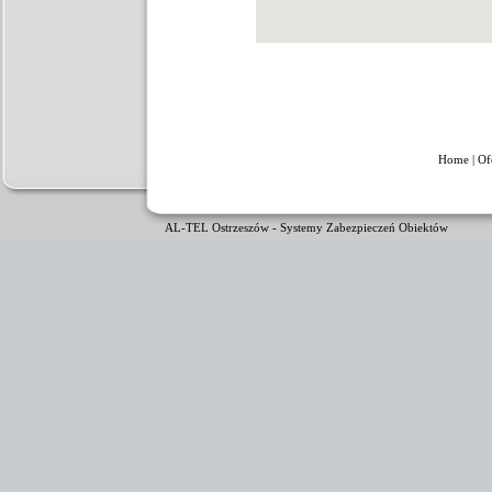
Home
|
Of
AL-TEL Ostrzeszów - Systemy Zabezpieczeń Obiektów